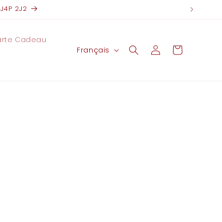
 J4P 2J2
arte Cadeau
L
Connexion
Panier
Français
a
n
g
u
e