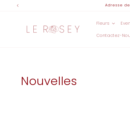
et
Adresse de 
passer
au
contenu
Fleurs
Eve
Contactez-No
Nouvelles