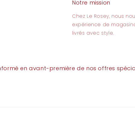
Notre mission
Chez Le Rosey, nous nou
expérience de magasina
livrés avec style.
nformé en avant-première de nos offres spécia